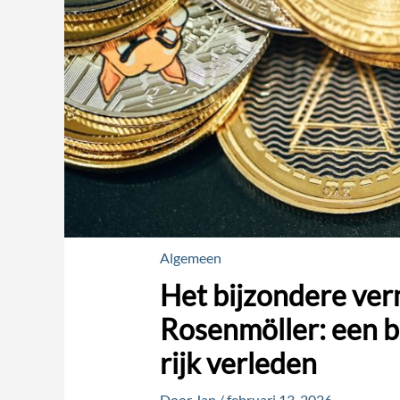
Algemeen
Het bijzondere ve
Rosenmöller: een b
rijk verleden
Door
Jan
/
februari 13, 2026