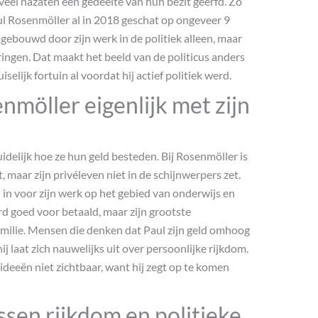
veel nazaten een gedeelte van hun bezit geërfd. Zo
l Rosenmöller al in 2018 geschat op ongeveer 9
pgebouwd door zijn werk in de politiek alleen, maar
ringen. Dat maakt het beeld van de politicus anders
elijk fortuin al voordat hij actief politiek werd.
möller eigenlijk met zijn
idelijk hoe ze hun geld besteden. Bij Rosenmöller is
, maar zijn privéleven niet in de schijnwerpers zet.
 in voor zijn werk op het gebied van onderwijs en
rd goed voor betaald, maar zijn grootste
familie. Mensen die denken dat Paul zijn geld omhoog
ij laat zich nauwelijks uit over persoonlijke rijkdom.
ideeën niet zichtbaar, want hij zegt op te komen
ssen rijkdom en politieke