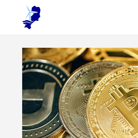
Ga
naar
de
inhoud