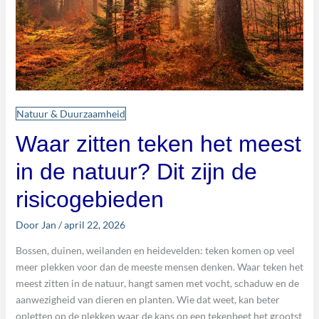
Natuur & Duurzaamheid
Waar zitten teken het meest
in de natuur? Dit zijn de
risicogebieden
Door
Jan
/
april 22, 2026
Bossen, duinen, weilanden en heidevelden: teken komen op veel
meer plekken voor dan de meeste mensen denken. Waar teken het
meest zitten in de natuur, hangt samen met vocht, schaduw en de
aanwezigheid van dieren en planten. Wie dat weet, kan beter
opletten op de plekken waar de kans op een tekenbeet het grootst