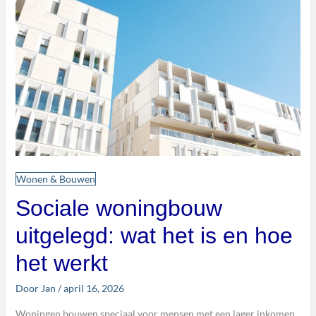
is
en
hoe
het
werkt
Wonen & Bouwen
Sociale woningbouw
uitgelegd: wat het is en hoe
het werkt
Door
Jan
/
april 16, 2026
Woningen bouwen speciaal voor mensen met een lager inkomen,