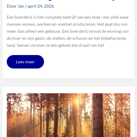
Door
Jan
/
april 24, 2026
Een boerderij is het complete bedrijf van een boer: een plek waar
mensen wonen, werken en voedsel produceren. Het gaat dus om
meer dan alleen een gebouw. Een boerderij omvat de woning van
de boer en zijn gezin, de stallen, de schuren en het bijbehorende
land. Samen vormen ze één geheel dat draait om het
Lees meer
Waar
zitten
teken
het
meest
in
de
natuur?
Dit
zijn
de
risicogebieden