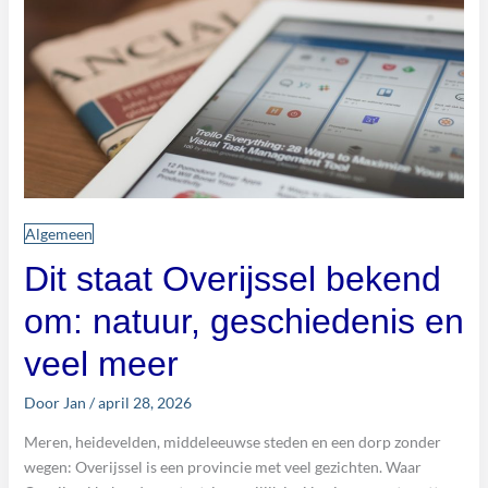
bekend
om:
natuur,
geschiedenis
en
veel
meer
Algemeen
Dit staat Overijssel bekend
om: natuur, geschiedenis en
veel meer
Door
Jan
/
april 28, 2026
Meren, heidevelden, middeleeuwse steden en een dorp zonder
wegen: Overijssel is een provincie met veel gezichten. Waar