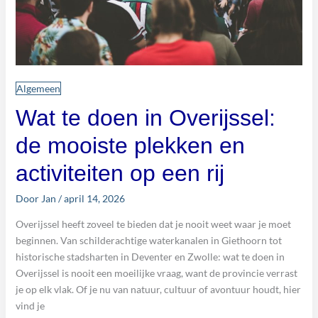
Algemeen
Wat te doen in Overijssel:
de mooiste plekken en
activiteiten op een rij
Door
Jan
/
april 14, 2026
Overijssel heeft zoveel te bieden dat je nooit weet waar je moet
beginnen. Van schilderachtige waterkanalen in Giethoorn tot
historische stadsharten in Deventer en Zwolle: wat te doen in
Overijssel is nooit een moeilijke vraag, want de provincie verrast
je op elk vlak. Of je nu van natuur, cultuur of avontuur houdt, hier
vind je