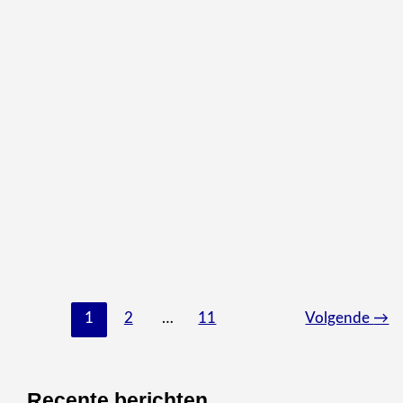
Frisse tulpen in de vaas:
zo houd je ze langer
mooi
Door
Jan
/
maart 25, 2026
Tulpen zijn algemeen bekend als vrolijke lentebloemen die in
een vaas zorgen voor kleur en sfeer in je huis. Toch gebeurt het
vaak dat deze bloemen na een paar dagen al slap hangen of
hun blaadjes verliezen. Met de juiste verzorging kun je juist
langer genieten van een mooi boeket. Wil jij weten hoe je
Frisse tulpen in de vaas: zo houd je ze langer mooi
Lees
1
2
…
11
Volgende
→
meer
Recente berichten