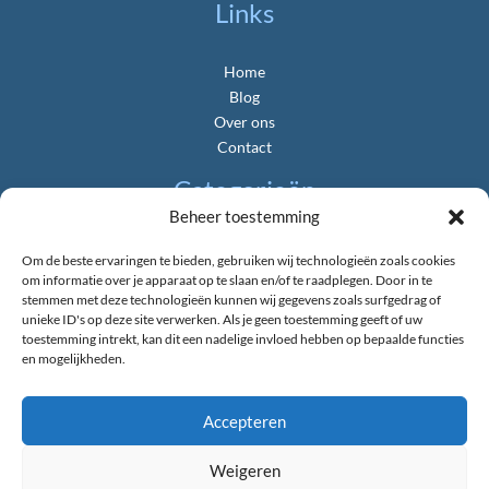
Links
Home
Blog
Over ons
Contact
Categorieën
Beheer toestemming
Algemeen
Om de beste ervaringen te bieden, gebruiken wij technologieën zoals cookies
Gemeente & Politiek
om informatie over je apparaat op te slaan en/of te raadplegen. Door in te
Landbouw & Platteland
stemmen met deze technologieën kunnen wij gegevens zoals surfgedrag of
unieke ID's op deze site verwerken. Als je geen toestemming geeft of uw
Natuur & Duurzaamheid
toestemming intrekt, kan dit een nadelige invloed hebben op bepaalde functies
Nieuws uit de Provincie
en mogelijkheden.
Verkeer & Bereikbaarheid
Wonen & Bouwen
Accepteren
Weigeren