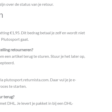
zijn over de status van je retour.
n
tting €1,95. Dit bedrag betaal je zelf en wordt niet
n Plutosport gaat.
elling retourneren?
m een artikel terug te sturen. Stuur je het later op,
cepteerd.
ia plutosport.returnista.com. Daar vul je je e-
ces te starten.
ur terug?
et DHL. Je levert je pakket in bij een DHL-