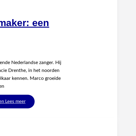
maker: een
ende Nederlandse zanger. Hij
incie Drenthe, in het noorden
elkaar kennen. Marco groeide
en
en
Lees meer