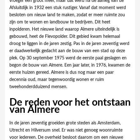
vroeger een groot meer, maar dat werd na de aanleg van de
Afsluitdijk in 1932 een stuk rustiger. Vanaf dat moment werd
besloten om nieuw land te maken, zodat er meer ruimte zou
zijn om te wonen en landbouw te bedrijven. Dit heet
inpolderen. Het nieuwe land waarop Almere uiteindelijk is
gebouwd, heet de Flevopolder. Dit gebied kwam helemaal
droog te liggen in de jaren zestig. Pas in de jaren zeventig werd
er daadwerkelijk gedacht aan de bouw van een stad op deze
plek. Op 30 september 1975 werd de eerste paal geslagen en
begon de bouw van Almere. Een jaar later, in 1976, kwamen de
eerste huizen gereed. Almere is dus nog maar een paar
decennia oud, maar tegenwoordig wonen er ruim
tweehonderdduizend mensen.
De reden voor het ontstaan
van Almere
In de jaren zeventig groeiden grote steden als Amsterdam,
Utrecht en Hilversum snel. Er was niet genoeg woonruimte
voor iedereen. De overheid besloot daarom om een nieuwe