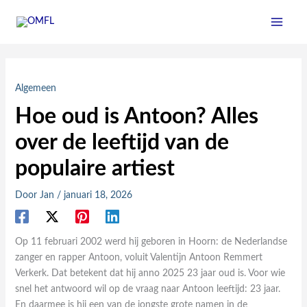
Ga
naar
de
inhoud
Algemeen
Hoe oud is Antoon? Alles
over de leeftijd van de
populaire artiest
Door
Jan
/
januari 18, 2026
Op 11 februari 2002 werd hij geboren in Hoorn: de Nederlandse
zanger en rapper Antoon, voluit Valentijn Antoon Remmert
Verkerk. Dat betekent dat hij anno 2025 23 jaar oud is. Voor wie
snel het antwoord wil op de vraag naar Antoon leeftijd: 23 jaar.
En daarmee is hij een van de jongste grote namen in de