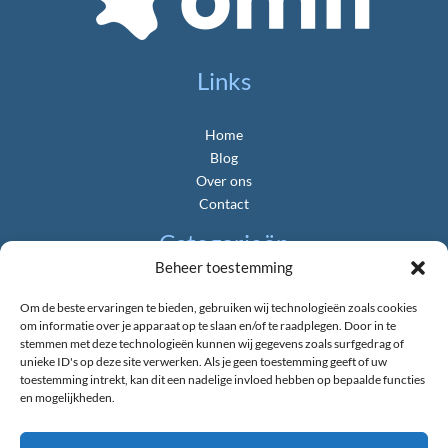
Links
Home
Blog
Over ons
Contact
Categorieën
Beheer toestemming
Algemeen
Om de beste ervaringen te bieden, gebruiken wij technologieën zoals cookies
Gemeente & Politiek
om informatie over je apparaat op te slaan en/of te raadplegen. Door in te
Landbouw & Platteland
stemmen met deze technologieën kunnen wij gegevens zoals surfgedrag of
unieke ID's op deze site verwerken. Als je geen toestemming geeft of uw
Natuur & Duurzaamheid
toestemming intrekt, kan dit een nadelige invloed hebben op bepaalde functies
Nieuws uit de Provincie
en mogelijkheden.
Verkeer & Bereikbaarheid
Wonen & Bouwen