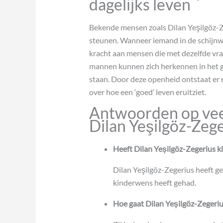
dagelijks leven
Bekende mensen zoals Dilan Yeşilgöz-Z
steunen. Wanneer iemand in de schijnwer
kracht aan mensen die met dezelfde vrag
mannen kunnen zich herkennen in het ge
staan. Door deze openheid ontstaat er
over hoe een ‘goed’ leven eruitziet.
Antwoorden op vee
Dilan Yeşilgöz-Zeg
Heeft Dilan Yeşilgöz-Zegerius k
Dilan Yeşilgöz-Zegerius heeft ge
kinderwens heeft gehad.
Hoe gaat Dilan Yeşilgöz-Zegeri