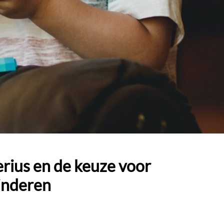
erius en de keuze voor
inderen