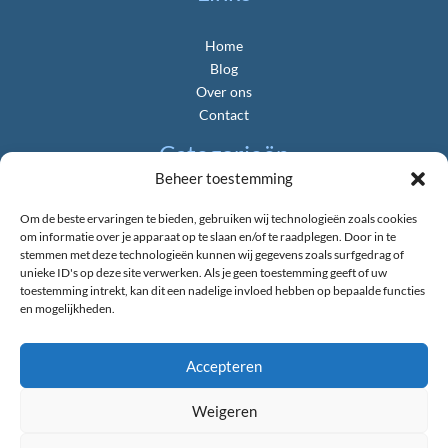
Home
Blog
Over ons
Contact
Categorieën
Beheer toestemming
Algemeen
Om de beste ervaringen te bieden, gebruiken wij technologieën zoals cookies
Gemeente & Politiek
om informatie over je apparaat op te slaan en/of te raadplegen. Door in te
Landbouw & Platteland
stemmen met deze technologieën kunnen wij gegevens zoals surfgedrag of
unieke ID's op deze site verwerken. Als je geen toestemming geeft of uw
Natuur & Duurzaamheid
toestemming intrekt, kan dit een nadelige invloed hebben op bepaalde functies
Nieuws uit de Provincie
en mogelijkheden.
Verkeer & Bereikbaarheid
Wonen & Bouwen
Accepteren
Weigeren