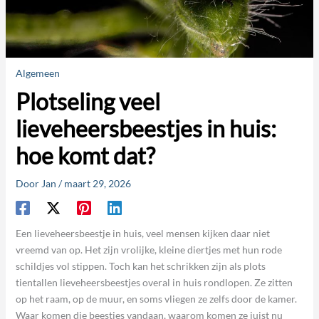
Algemeen
Plotseling veel
lieveheersbeestjes in huis:
hoe komt dat?
Door
Jan
/
maart 29, 2026
Een lieveheersbeestje in huis, veel mensen kijken daar niet
vreemd van op. Het zijn vrolijke, kleine diertjes met hun rode
schildjes vol stippen. Toch kan het schrikken zijn als plots
tientallen lieveheersbeestjes overal in huis rondlopen. Ze zitten
op het raam, op de muur, en soms vliegen ze zelfs door de kamer.
Waar komen die beestjes vandaan, waarom komen ze juist nu