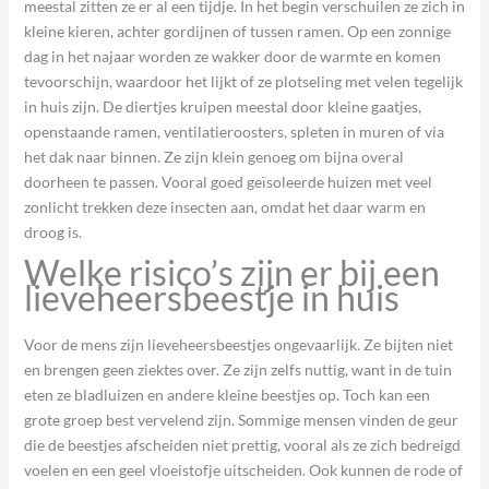
meestal zitten ze er al een tijdje. In het begin verschuilen ze zich in
kleine kieren, achter gordijnen of tussen ramen. Op een zonnige
dag in het najaar worden ze wakker door de warmte en komen
tevoorschijn, waardoor het lijkt of ze plotseling met velen tegelijk
in huis zijn. De diertjes kruipen meestal door kleine gaatjes,
openstaande ramen, ventilatieroosters, spleten in muren of via
het dak naar binnen. Ze zijn klein genoeg om bijna overal
doorheen te passen. Vooral goed geïsoleerde huizen met veel
zonlicht trekken deze insecten aan, omdat het daar warm en
droog is.
Welke risico’s zijn er bij een
lieveheersbeestje in huis
Voor de mens zijn lieveheersbeestjes ongevaarlijk. Ze bijten niet
en brengen geen ziektes over. Ze zijn zelfs nuttig, want in de tuin
eten ze bladluizen en andere kleine beestjes op. Toch kan een
grote groep best vervelend zijn. Sommige mensen vinden de geur
die de beestjes afscheiden niet prettig, vooral als ze zich bedreigd
voelen en een geel vloeistofje uitscheiden. Ook kunnen de rode of