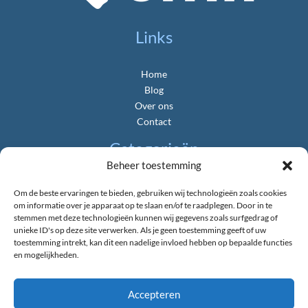
Links
Home
Blog
Over ons
Contact
Categorieën
Beheer toestemming
Algemeen
Om de beste ervaringen te bieden, gebruiken wij technologieën zoals cookies
Gemeente & Politiek
om informatie over je apparaat op te slaan en/of te raadplegen. Door in te
Landbouw & Platteland
stemmen met deze technologieën kunnen wij gegevens zoals surfgedrag of
unieke ID's op deze site verwerken. Als je geen toestemming geeft of uw
Natuur & Duurzaamheid
toestemming intrekt, kan dit een nadelige invloed hebben op bepaalde functies
Nieuws uit de Provincie
en mogelijkheden.
Verkeer & Bereikbaarheid
Wonen & Bouwen
Accepteren