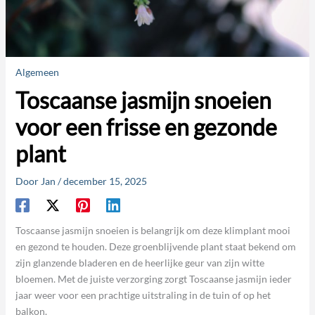
Algemeen
Toscaanse jasmijn snoeien
voor een frisse en gezonde
plant
Door
Jan
/
december 15, 2025
Toscaanse jasmijn snoeien is belangrijk om deze klimplant mooi
en gezond te houden. Deze groenblijvende plant staat bekend om
zijn glanzende bladeren en de heerlijke geur van zijn witte
bloemen. Met de juiste verzorging zorgt Toscaanse jasmijn ieder
jaar weer voor een prachtige uitstraling in de tuin of op het
balkon.