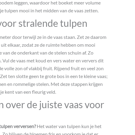
de bodem leggen, waardoor het boeket meer volume
sje tulpen mooi in het midden van de vaas zetten.
voor stralende tulpen
eter door terwijl ze in de vaas staan. Zet ze daarom
ts uit elkaar, zodat ze de ruimte hebben om mooi
e van de onderkant van de stelen schuin af. Zo
Vul de vaas met koud en vers water en ververs dit
volle zon of vlakbij fruit. Rijpend fruit en veel zon
Zet ten slotte geen te grote bos in een te kleine vaas;
men en rommelige stelen. Met deze stappen krijgen
je kent van een fleurig veld.
 over de juiste vaas voor
tulpen verversen?
Het water van tulpen kun je het
 Zo blijven de bloemen fris en voorkom je dat er