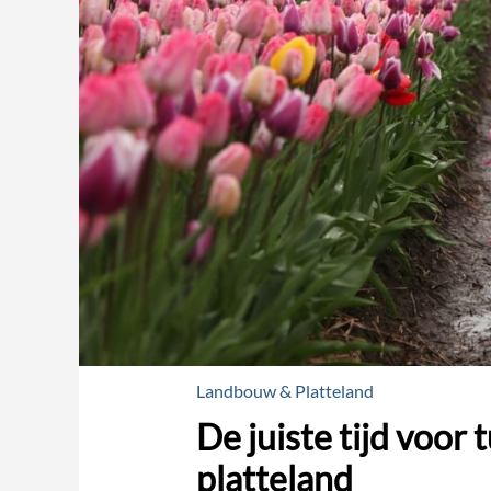
Landbouw & Platteland
De juiste tijd voor 
platteland