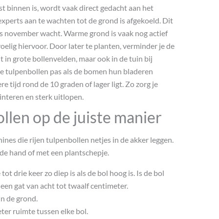
t binnen is, wordt vaak direct gedacht aan het
xperts aan te wachten tot de grond is afgekoeld. Dit
lfs november wacht. Warme grond is vaak nog actief
elig hiervoor. Door later te planten, verminder je de
t in grote bollenvelden, maar ook in de tuin bij
 je tulpenbollen pas als de bomen hun bladeren
 tijd rond de 10 graden of lager ligt. Zo zorg je
interen en sterk uitlopen.
ollen op de juiste manier
ines die rijen tulpenbollen netjes in de akker leggen.
 de hand of met een plantschepje.
t drie keer zo diep is als de bol hoog is. Is de bol
een gat van acht tot twaalf centimeter.
n de grond.
ter ruimte tussen elke bol.