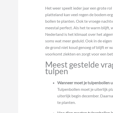
Het weer speelt ieder jaar een grote r
platteland kan veel regen de bodem er
bollen te planten. Ook te vroege nachtv
meestal perfect. Als het te warm blijft, 
Nederland is het klimaat over het alge
soms wat meer geduld. Ook in de eigen 
de grond niet koud genoeg of blijft er w
voorkomt ziekten en zorgt voor een bete
Meest gestelde vra
tulpen
Wanneer moet je tulpenbollen ui
Tulpenbollen moet je uiterlijk pl
uiterlijk begin december. Daarn
te planten.
Hoe diep moeten tulpenbollen i