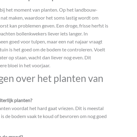
ol bij het moment van planten. Op het landbouw-
g nat maken, waardoor het soms lastig wordt om
orst kan problemen geven. Een droge, frisse herfst is
wachten bollenkwekers liever iets langer. In
meen goed voor tulpen, maar een nat najaar vraagt
tuin is het goed om de bodem te controleren. Voelt
ater op staan, wacht dan liever nog even. Dit
re bloei in het voorjaar.
gen over het planten van
terlijk planten?
anten voordat het hard gaat vriezen. Dit is meestal
a is de bodem vaak te koud of bevroren om nog goed
n de grond?