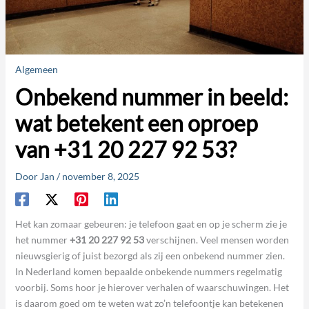
Algemeen
Onbekend nummer in beeld:
wat betekent een oproep
van +31 20 227 92 53?
Door
Jan
/
november 8, 2025
Het kan zomaar gebeuren: je telefoon gaat en op je scherm zie je
het nummer
+31 20 227 92 53
verschijnen. Veel mensen worden
nieuwsgierig of juist bezorgd als zij een onbekend nummer zien.
In Nederland komen bepaalde onbekende nummers regelmatig
voorbij. Soms hoor je hierover verhalen of waarschuwingen. Het
is daarom goed om te weten wat zo’n telefoontje kan betekenen