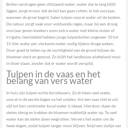
Bollen verdragen geen stilstaand water; water dat te lang blijft
liggen, zorgt ervoor dat de bol kan gaan rotten. In het voorjaar,
wanneer de groei begint, halen tulpen vooral water uit de bodem.
De natuur zorgt vaak voor voldoende regen, maar bij een droog
voorjaar geven kwekers soms extra water met kleine sloten of
irrigatie. Gemiddeld hebben jonge tulpenbollen ongeveer 10 tot
15 liter water per vierkante meter nodig tijdens droge weken.
Door goed te letten op de vochtigheid van de grond blijven de
bloemen sterk en gezond. Zo blijft het landbouw-platteland mooi
in bloei staan, zonder dat er water wordt verspild.
Tulpen in de vaas en het
belang van vers water
In huis zijn tulpen echte dorstlessers. Ze drinken veel water,
vooral in de eerste dagen na het snijden. Vul een vaas niet te vol;
vijf tot tien centimeter koud water is ideaal. Hierdoor staan de
stelen stevig en trekken de bloemen makkelijk water op. Te veel
water kan de stelen doen wegrotten. Ververs het water om de
twee dagen, zodat tulpen langer mooi blijven. Snijd een stukje van