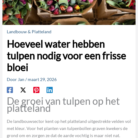
Landbouw & Platteland
Hoeveel water hebben
tulpen nodig voor een frisse
bloei
Door
Jan
/
maart 29, 2026
De groei van tulpen op het
platteland
De landbouwsector kent op het platteland uitgestrekte velden vol
met kleur. Voor het planten van tulpenbollen graven kwekers de
grond om en zorgen ze dat de aarde vochtig is maar niet nat.