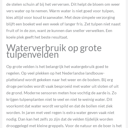
de stelen schuin af bij het verversen. Dit helpt de bloem om weer
vers water op te nemen. Warm water is niet goed voor tulpen,
kies altijd voor koud kraanwater. Met deze simpele verzorging
blijft een boeket wel een week of langer fris. Zet tulpen niet naast
fruit of in de zon, want ze kunnen dan sneller verwelken. Een
koele plek geeft het beste resultaat.
Waterverbruik op grote
tulpenvelden
Op grote velden is het belangrijk het watergebruik goed te
regelen. Op veel plekken op het Nederlandse landbouw-
platteland wordt gekeken naar het weer en de bodem. Bij erg
droge periodes wordt vaak besproeid met water uit sloten of uit
de grond. Moderne sensoren meten hoe vochtig de aarde is. Zo
krijgen tulpenplanten niet te veel en niet te weinig water. Dit
voorkomt dat water wordt verspild en dat de bollen niet ziek
worden. In jaren met veel regen is extra water geven vaak niet
nodig. Dan kan het zelfs zo zijn dat de velden tijdelijk worden
drooggelegd met kleine greppels. Voor de natuur en de boer is het