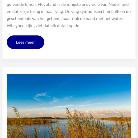
golvende lijnen. Flevoland is de jongste provincie van Nederland
en dat zie je terug in haar vlag. De vlag symboliseert niet alleen de
geschiedenis van het gebied, maar ook de band met het water.
Wie goed kijkt, ziet dat elk detail op de
Lees meer
Flevoland:
De
Grootste
Droogmakerij
van
Nederland