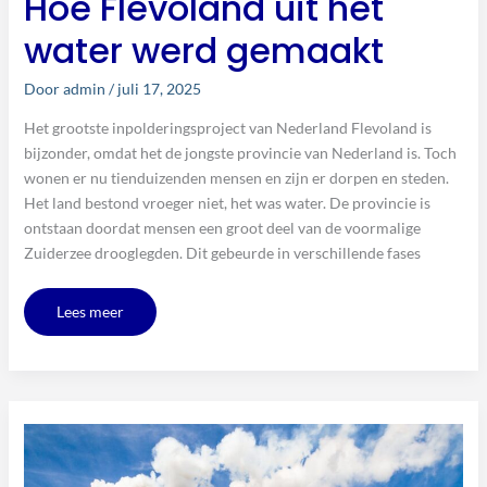
Hoe Flevoland uit het
water werd gemaakt
Door
admin
/
juli 17, 2025
Het grootste inpolderingsproject van Nederland Flevoland is
bijzonder, omdat het de jongste provincie van Nederland is. Toch
wonen er nu tienduizenden mensen en zijn er dorpen en steden.
Het land bestond vroeger niet, het was water. De provincie is
ontstaan doordat mensen een groot deel van de voormalige
Zuiderzee drooglegden. Dit gebeurde in verschillende fases
Lees meer
De
slimme
toekomst
van
de
industrie