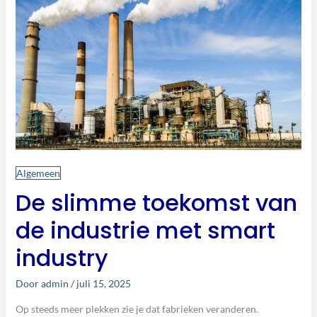
met
smart
industry
Algemeen
De slimme toekomst van
de industrie met smart
industry
Door
admin
/
juli 15, 2025
Op steeds meer plekken zie je dat fabrieken veranderen.