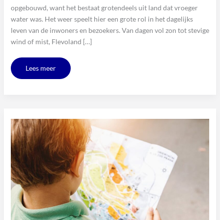
opgebouwd, want het bestaat grotendeels uit land dat vroeger
water was. Het weer speelt hier een grote rol in het dagelijks
leven van de inwoners en bezoekers. Van dagen vol zon tot stevige
wind of mist, Flevoland […]
Lees meer
Flevoland
ontdekken
met
een
handige
kaart