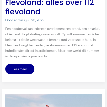
Flevoland: alles over 112
flevoland
Door
admin
/
juli 23, 2025
Een noodgeval kan iedereen overkomen: een brand, een ongeluk,
of iemand die plotseling onwel wordt. Op zulke momenten is het
belangrijk dat je weet waar je terecht kunt voor snelle hulp. In
Flevoland zorgt het landelijke alarmnummer 112 ervoor dat
hulpdiensten direct in actie komen. Maar hoe werkt dit nummer
in deze provincie precies? In
Lees meer
De
bijzondere
kleuren
en
betekenis
van