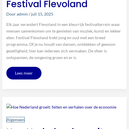
Festival Flevoland
Door
admin
/
juli 15, 2025
Elk jaar verandert Flevoland in een kleurrijk festivalterrein waar
mensen samenkomen om te genieten van muziek, kunst en lekker
eten. Festival Flevoland trekt jong en oud met een breed
programma. Of je nu houdt van dansen, ontdekken of gewoon
gezelligheid, hier kan iedereen zich vermaken. De sfeer is
ontspannen, de omgeving groen en er is
Lees meer
Hoe
Nederland
groeit:
feiten
en
verhalen
Algemeen
over
de