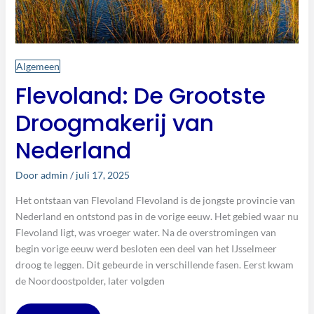
Algemeen
Flevoland: De Grootste
Droogmakerij van
Nederland
Door
admin
/
juli 17, 2025
Het ontstaan van Flevoland Flevoland is de jongste provincie van
Nederland en ontstond pas in de vorige eeuw. Het gebied waar nu
Flevoland ligt, was vroeger water. Na de overstromingen van
begin vorige eeuw werd besloten een deel van het IJsselmeer
droog te leggen. Dit gebeurde in verschillende fasen. Eerst kwam
de Noordoostpolder, later volgden