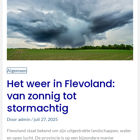
stormachtig
Algemeen
Het weer in Flevoland:
van zonnig tot
stormachtig
Door
admin
/
juli 27, 2025
Flevoland staat bekend om zijn uitgestrekte landschappen, water
en open lucht. De provincie is op een bijzondere manier