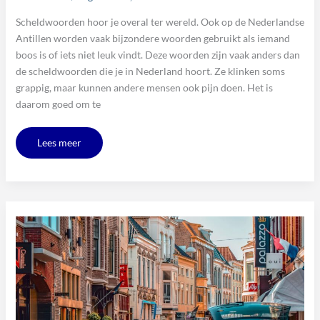
Scheldwoorden hoor je overal ter wereld. Ook op de Nederlandse
Antillen worden vaak bijzondere woorden gebruikt als iemand
boos is of iets niet leuk vindt. Deze woorden zijn vaak anders dan
de scheldwoorden die je in Nederland hoort. Ze klinken soms
grappig, maar kunnen andere mensen ook pijn doen. Het is
daarom goed om te
Lees meer
De
roots
van
Marco
Schuitmaker:
een
zanger
uit
het
noorden