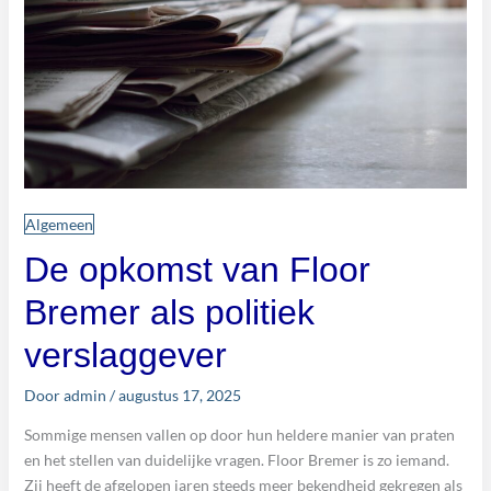
Algemeen
De opkomst van Floor
Bremer als politiek
verslaggever
Door
admin
/
augustus 17, 2025
Sommige mensen vallen op door hun heldere manier van praten
en het stellen van duidelijke vragen. Floor Bremer is zo iemand.
Zij heeft de afgelopen jaren steeds meer bekendheid gekregen als