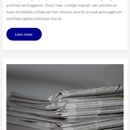
politiek verslaggever. Door haar rustige manier van werken en
haar duidelijke uitleg van het nieuws, wordt ze vaak gevraagd om
politieke gebeurtenissen toe te
Lees meer
De
kracht
van
journalistiek
volgens
Elodie
Verweij