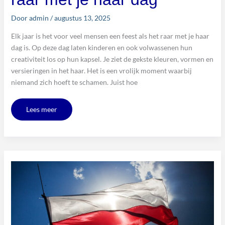
Door
admin
/
augustus 13, 2025
Elk jaar is het voor veel mensen een feest als het raar met je haar
dag is. Op deze dag laten kinderen en ook volwassenen hun
creativiteit los op hun kapsel. Je ziet de gekste kleuren, vormen en
versieringen in het haar. Het is een vrolijk moment waarbij
niemand zich hoeft te schamen. Juist hoe
Lees meer
Poolse
scheldwoorden:
wat
je
moet
weten
over
vloeken
in
het
Pools