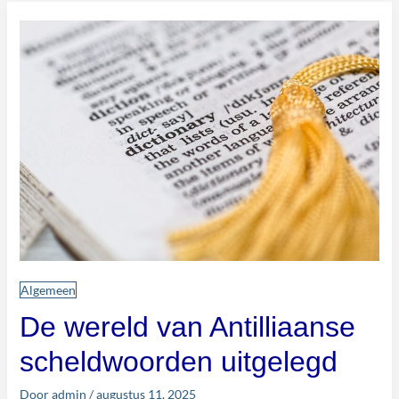
De
wereld
van
Antilliaanse
scheldwoorden
uitgelegd
Algemeen
De wereld van Antilliaanse
scheldwoorden uitgelegd
Door
admin
/
augustus 11, 2025