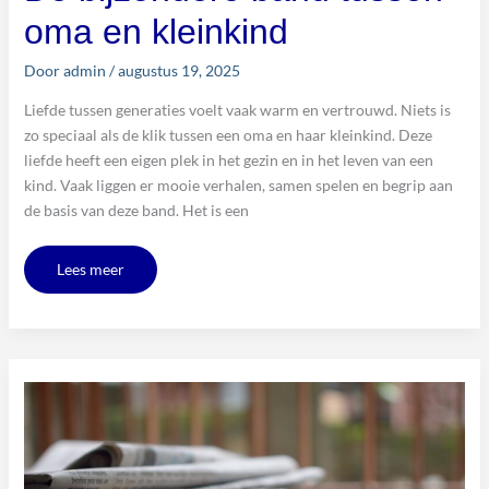
oma en kleinkind
Door
admin
/
augustus 19, 2025
Liefde tussen generaties voelt vaak warm en vertrouwd. Niets is
zo speciaal als de klik tussen een oma en haar kleinkind. Deze
liefde heeft een eigen plek in het gezin en in het leven van een
kind. Vaak liggen er mooie verhalen, samen spelen en begrip aan
de basis van deze band. Het is een
Lees meer
De
opkomst
van
Floor
Bremer
als
politiek
verslaggever