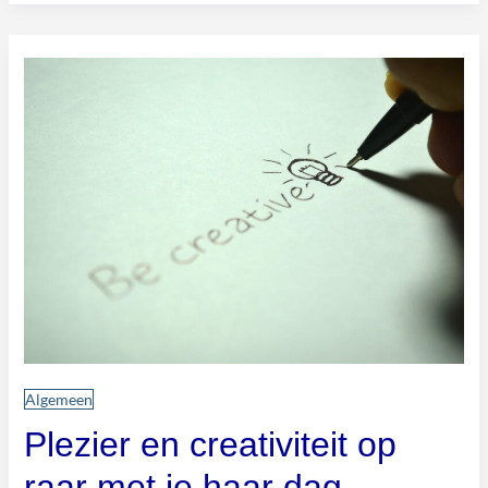
Plezier
en
creativiteit
op
raar
met
je
haar
dag
Algemeen
Plezier en creativiteit op
raar met je haar dag