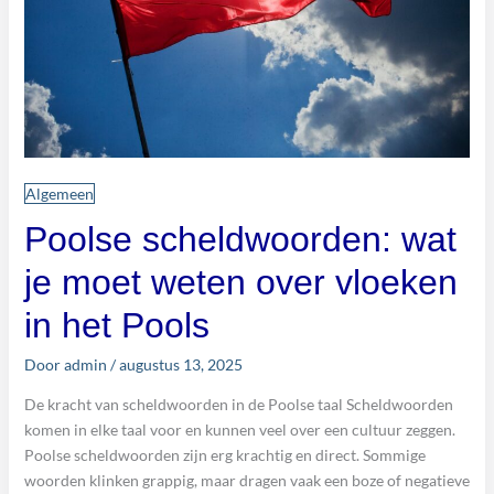
Algemeen
Poolse scheldwoorden: wat
je moet weten over vloeken
in het Pools
Door
admin
/
augustus 13, 2025
De kracht van scheldwoorden in de Poolse taal Scheldwoorden
komen in elke taal voor en kunnen veel over een cultuur zeggen.
Poolse scheldwoorden zijn erg krachtig en direct. Sommige
woorden klinken grappig, maar dragen vaak een boze of negatieve